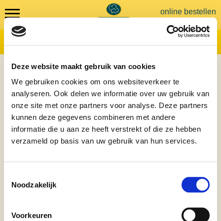
online bestellen
Maaltijdservice
Koelvers eten
Deze website maakt gebruik van cookies
Warm eten
Bedrijven
We gebruiken cookies om ons websiteverkeer te
Vriesvers eten
Maaltijden voor bedrijven zoals overwerkmaaltijden
analyseren. Ook delen we informatie over uw gebruik van
Kinderopvang
Lekker, voedzaam en gezond. Een fatsoenlijke warme maaltijd van
onze site met onze partners voor analyse. Deze partners
bijvoorbeeld aardappelen, vlees en groente. Maar ook gerechten zoals
macaroni of nasi met saté behoren tot de mogelijkheden.
Contact
kunnen deze gegevens combineren met andere
informatie die u aan ze heeft verstrekt of die ze hebben
Dagelijks hebben wij een menu van de kok welke u telefonisch kunt
opvragen. Heeft u zelf een voorkeur dan is alles in overleg mogelijk. Van
verzameld op basis van uw gebruik van hun services.
grootmoeders gehaktbal tot overheerlijke varkenshaas. U wenst, wij koken!
De maaltijden kunnen warm worden geleverd. Individueel of in buffetvorm.
Het leveren van borden en bestek behoort ook tot de mogelijkheden.
Voor 9:00 uur in de ochtend besteld, in overleg nog in de middag geleverd.
Bel voor meer informatie naar 050 314 02 11 of neem hier
contact
met ons
Toestemmingsselectie
op.
Noodzakelijk
Voorkeuren