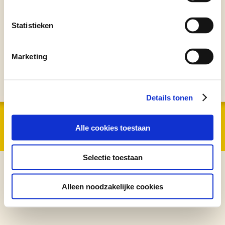
Statistieken
Marketing
Details tonen
Koks Herberg BV | Gotenburgweg 28 | 9723 TM Groningen | Telefoon 050
314 02 11 |
Privacyverklaring
|
Cookiebeleid
Alle cookies toestaan
Vormgeving en Realisatie Reclamebureau RAM
Selectie toestaan
Alleen noodzakelijke cookies